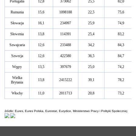
Portugalia
12,8
373002
25,5
82,0
Rumunia
15,6
1098188
22,5
75,6
Słowacja
16,1
234997
25,9
74,9
Słowenia
13,8
114391
25,4
83,2
Szwajcaria
12,6
233488
34,2
84,3
Szwecja
12,6
422580
36,5
84,7
Węgry
13,5
397679
25,0
74,2
Wielka
13,8
2415222
39,1
78,2
Brytania
Włochy
11,0
2011713
20,8
73,2
źródło: Eures, Eures Polska, Eurostat
, Eurydice, Ministerstw
o Pracy i Polityki Społecznej