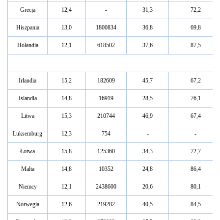
Grecja
12,4
-
31,3
72,2
Hiszpania
13,0
1800834
36,8
69,8
Holandia
12,1
618502
37,6
87,5
Irlandia
15,2
182609
45,7
67,2
Islandia
14,8
16919
28,5
76,1
Litwa
15,3
210744
46,9
67,4
Luksemburg
12,3
754
-
-
Łotwa
15,8
125360
34,3
72,7
Malta
14,8
10352
24,8
86,4
Niemcy
12,1
2438600
20,6
80,1
Norwegia
12,6
219282
40,5
84,5