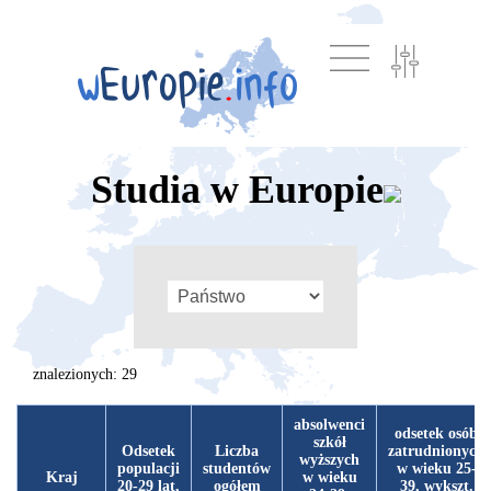
Studia w Europie
znalezionych: 29
absolwenci
odsetek osób
szkół
Odsetek
Liczba
zatrudnionych
wyższych
populacji
studentów
w wieku 25-
Kraj
w wieku
20-29 lat,
ogółem
39, wykszt.