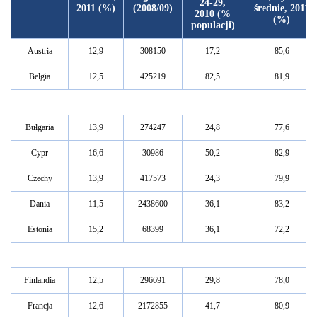
24-29,
2011 (%)
(2008/09)
średnie, 2011
2010 (%
(%)
populacji)
Austria
12,9
308150
17,2
85,6
Belgia
12,5
425219
82,5
81,9
Bułgaria
13,9
274247
24,8
77,6
Cypr
16,6
30986
50,2
82,9
Czechy
13,9
417573
24,3
79,9
Dania
11,5
2438600
36,1
83,2
Estonia
15,2
68399
36,1
72,2
Finlandia
12,5
296691
29,8
78,0
Francja
12,6
2172855
41,7
80,9